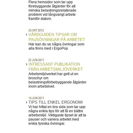
Flera hemsidor som tar upp
förebyggande åtgärder för att
minska belastningsrelaterade
problem vid långvarigt arbete
framför datorn.
26 OKT 2012
VÅRDGUIDEN TIPSAR OM
PAUSÖVNINGAR PÅ ARBETET
Här kan du se några övningar som
alla finns med i ErgoPop
22 JUN 2011
INTRESSANT PUBLIKATION
FRÅN ARBETSMILJÖVERKET
Arbetsmiljöverket har gett ut en
broschyr om
belastningsförbebyggande åtgärder
inom arbetslivet.
16 JUN 2011
TIPS TILL ENKEL ERGONOMI
Vi har hittat en bra sida som tar upp
några enkla tips för att få en bättre
arbetsmiljö. Viktigaste tipset är att ta
pauser och variera arbetet med
enkla fysiska övningar.