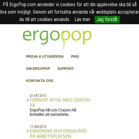
På ErgoPop.com använder vi cookies för att din upplevelse ska bli så
bra som möjligt. Genom att fortsätta använda vår webbplats accepterar
du till att cookies används.
Läs mer
Jag förstår
PROVA & UTVÄRDERA
PRIS
OM ERGOPOP
SUPPORT
KONTAKTA OSS
23 OKT 2015
FÖRNYAT AVTAL MED CRAYON
AB
ErgoPop AB och Crayon AB
fortsätter att samarbeta.
17 JAN 2013
ERGONOMI OCH FRISKVÅRD
PÅ ARBETSPLATSEN