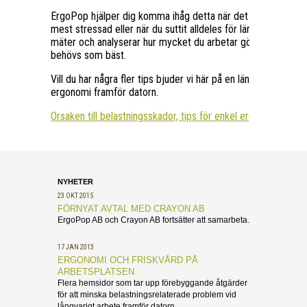
ErgoPop hjälper dig komma ihåg detta när det behövs som b
mest stressad eller när du suttit alldeles för länge. Med d
mäter och analyserar hur mycket du arbetar gör att du bara
behövs som bäst.
Vill du har några fler tips bjuder vi här på en länk som tar upp
ergonomi framför datorn.
Orsaken till belastningsskador, tips för enkel ergonomi
NYHETER
23 OKT 2015
FÖRNYAT AVTAL MED CRAYON AB
ErgoPop AB och Crayon AB fortsätter att samarbeta.
17 JAN 2013
ERGONOMI OCH FRISKVÅRD PÅ
ARBETSPLATSEN
Flera hemsidor som tar upp förebyggande åtgärder
för att minska belastningsrelaterade problem vid
långvarigt arbete framför datorn.