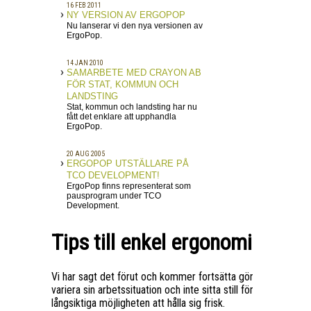
16 FEB 2011
NY VERSION AV ERGOPOP
Nu lanserar vi den nya versionen av
ErgoPop.
14 JAN 2010
SAMARBETE MED CRAYON AB
FÖR STAT, KOMMUN OCH
LANDSTING
Stat, kommun och landsting har nu
fått det enklare att upphandla
ErgoPop.
20 AUG 2005
ERGOPOP UTSTÄLLARE PÅ
TCO DEVELOPMENT!
ErgoPop finns representerat som
pausprogram under TCO
Development.
Tips till enkel ergonomi
Vi har sagt det förut och kommer fortsätta göra det till dess
variera sin arbetssituation och inte sitta still för länge är väld
långsiktiga möjligheten att hålla sig frisk.