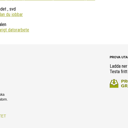
det , svd
an du jobbar
alen
arigt datorarbete
PROVA UTA
Ladda ner
Testa fritt
ska
torn.
TET