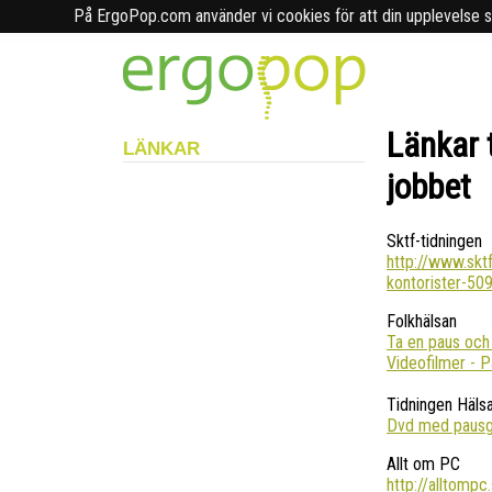
På ErgoPop.com använder vi cookies för att din upplevelse sk
Länkar 
LÄNKAR
jobbet
Sktf-tidningen
http://www.sktf
kontorister-50
Folkhälsan
Ta en paus och
Videofilmer - 
Tidningen Häls
Dvd med paus
Allt om PC
http://alltomp