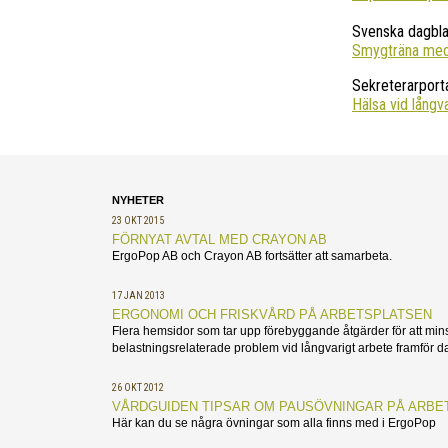
Svenska dagbla
Smygträna med
Sekreterarport
Hälsa vid långv
NYHETER
23 OKT 2015
FÖRNYAT AVTAL MED CRAYON AB
ErgoPop AB och Crayon AB fortsätter att samarbeta.
17 JAN 2013
ERGONOMI OCH FRISKVÅRD PÅ ARBETSPLATSEN
Flera hemsidor som tar upp förebyggande åtgärder för att min
belastningsrelaterade problem vid långvarigt arbete framför da
26 OKT 2012
VÅRDGUIDEN TIPSAR OM PAUSÖVNINGAR PÅ ARBE
Här kan du se några övningar som alla finns med i ErgoPop