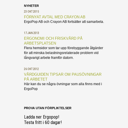
NYHETER
23 OKT 2015
FÖRNYAT AVTAL MED CRAYON AB
ErgoPop AB och Crayon AB fortsätter att samarbeta.
17 JAN 2013
ERGONOMI OCH FRISKVÅRD PÅ
ARBETSPLATSEN
Flera hemsidor som tar upp förebyggande åtgärder
för att minska belastningsrelaterade problem vid
långvarigt arbete framför datorn.
26 OKT 2012
VÅRDGUIDEN TIPSAR OM PAUSÖVNINGAR
PÅ ARBETET
Här kan du se några övningar som alla finns med i
ErgoPop
PROVA UTAN FÖRPLIKTELSER
Ladda ner Ergopop!
Testa fritt i 60 dagar!